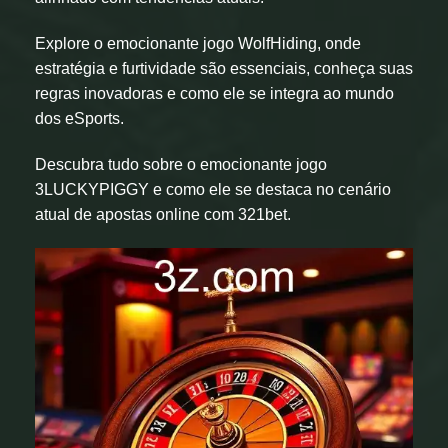
Explore o emocionante jogo WolfHiding, onde
estratégia e furtividade são essenciais, conheça suas
regras inovadoras e como ele se integra ao mundo
dos eSports.
Descubra tudo sobre o emocionante jogo
3LUCKYPIGGY e como ele se destaca no cenário
atual de apostas online com 321bet.