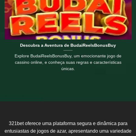
Descubra a Aventura de BudaiReelsBonusBuy
Explore BudaiReelsBonusBuy, um emocionante jogo de
cassino online, e conheça suas regras e características
únicas.
321bet oferece uma plataforma segura e dinâmica para
entusiastas de jogos de azar, apresentando uma variedade