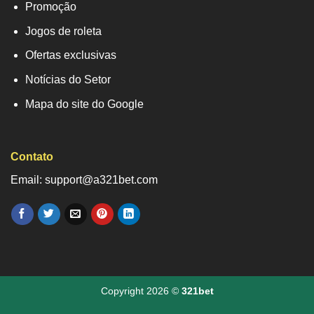
Promoção
Jogos de roleta
Ofertas exclusivas
Notícias do Setor
Mapa do site do Google
Contato
Email: support@a321bet.com
Copyright 2026 ©
321bet