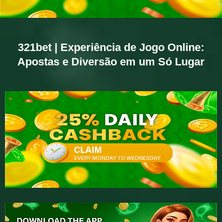
321bet
| Experiência de Jogo Online:
Apostas e Diversão em um Só Lugar