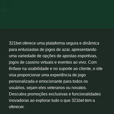
321bet oferece uma plataforma segura e dinâmica
para entusiastas de jogos de azar, apresentando
uma variedade de opções de apostas esportivas,
jogos de cassino virtuais e eventos ao vivo. Com
ênfase na usabilidade e no suporte ao cliente, o site
visa proporcionar uma experiência de jogo
personalizada e emocionante para todos os
usuários, sejam eles veteranos ou novatos.
Descubra promoções exclusivas e funcionalidades
inovadoras ao explorar tudo o que 321bet tem a
oferecer.