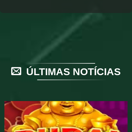
ÚLTIMAS NOTÍCIAS