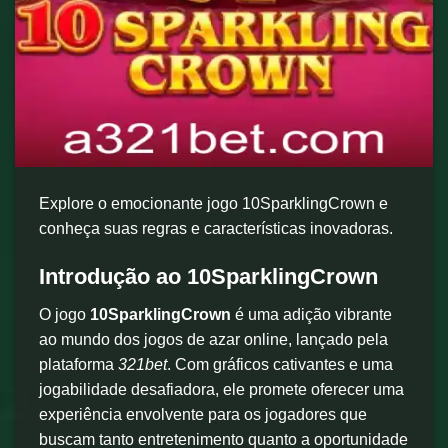
Explore o emocionante jogo 10SparklingCrown e
conheça suas regras e características inovadoras.
Introdução ao 10SparklingCrown
O jogo
10SparklingCrown
é uma adição vibrante
ao mundo dos jogos de azar online, lançado pela
plataforma
321bet
. Com gráficos cativantes e uma
jogabilidade desafiadora, ele promete oferecer uma
experiência envolvente para os jogadores que
buscam tanto entretenimento quanto a oportunidade