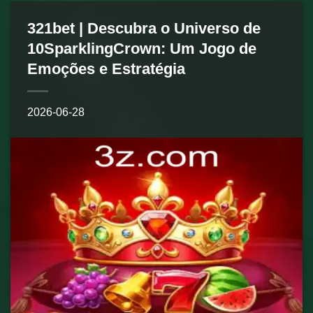
321bet | Descubra o Universo de
10SparklingCrown: Um Jogo de
Emoções e Estratégia
2026-06-28