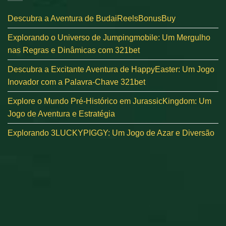
Descubra a Aventura de BudaiReelsBonusBuy
Explorando o Universo de Jumpingmobile: Um Mergulho
nas Regras e Dinâmicas com 321bet
Descubra a Excitante Aventura de HappyEaster: Um Jogo
Inovador com a Palavra-Chave 321bet
Explore o Mundo Pré-Histórico em JurassicKingdom: Um
Jogo de Aventura e Estratégia
Explorando 3LUCKYPIGGY: Um Jogo de Azar e Diversão