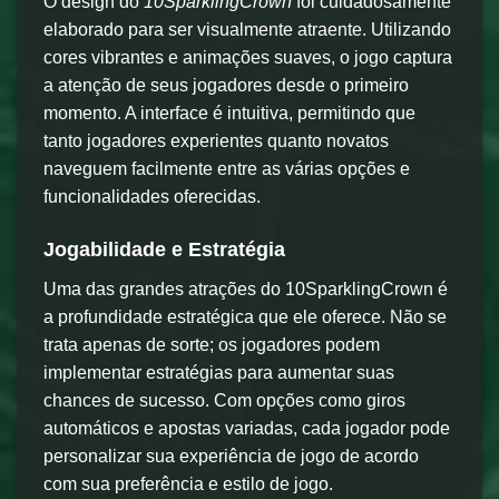
O design do
10SparklingCrown
foi cuidadosamente
elaborado para ser visualmente atraente. Utilizando
cores vibrantes e animações suaves, o jogo captura
a atenção de seus jogadores desde o primeiro
momento. A interface é intuitiva, permitindo que
tanto jogadores experientes quanto novatos
naveguem facilmente entre as várias opções e
funcionalidades oferecidas.
Jogabilidade e Estratégia
Uma das grandes atrações do 10SparklingCrown é
a profundidade estratégica que ele oferece. Não se
trata apenas de sorte; os jogadores podem
implementar estratégias para aumentar suas
chances de sucesso. Com opções como giros
automáticos e apostas variadas, cada jogador pode
personalizar sua experiência de jogo de acordo
com sua preferência e estilo de jogo.