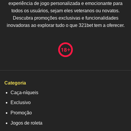
experiência de jogo personalizada e emocionante para
todos os usuários, sejam eles veteranos ou novatos.
Descubra promoções exclusivas e funcionalidades
inovadoras ao explorar tudo o que 321bet tem a oferecer.
Categoria
Caça-níqueis
Exclusivo
Promoção
Jogos de roleta