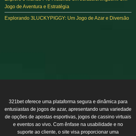
Jogo de Aventura e Estratégia
Explorando 3LUCKYPIGGY: Um Jogo de Azar e Diversão
321bet oferece uma plataforma segura e dinâmica para
entusiastas de jogos de azar, apresentando uma variedade
de opções de apostas esportivas, jogos de cassino virtuais
e eventos ao vivo. Com ênfase na usabilidade e no
suporte ao cliente, o site visa proporcionar uma