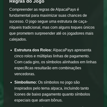
Regras do Jogo
Compreender as regras de AlpacaPays é
fundamental para maximizar suas chances de
sucesso. O jogo segue uma estrutura de caça-
níqueis tradicional, mas com alguns toques únicos
que prometem surpreender até os jogadores mais
calejados.
Estrutura dos Rolos:
AlpacaPays apresenta
cinco rolos e múltiplas linhas de pagamento.
Com cada giro, os símbolos alinhados em linhas
específicas resultarão em combinações
vencedoras.
Simbolismo:
Os símbolos no jogo são
inspirados pelo tema alpaca, incluindo tanto
ícones de baixo pagamento quanto símbolos
especiais que ativam bônus.