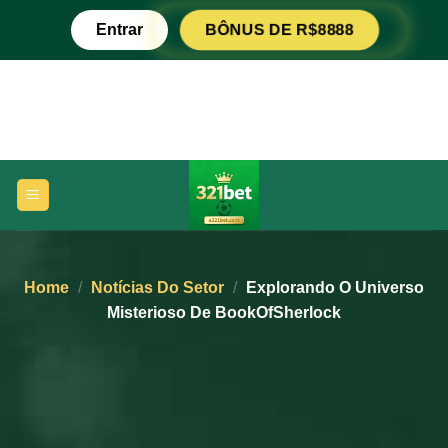
Ir
Entrar
BÔNUS DE R$8888
para
o
conteúdo
Home
/
Notícias Do Setor
/
Explorando O Universo
Misterioso De BookOfSherlock