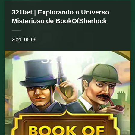
321bet | Explorando o Universo
Misterioso de BookOfSherlock
2026-06-08