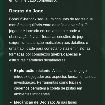
em um mercado competitivo.
Regras do Jogo
BookOfSherlock segue um conjunto de regras que
mantém o equilíbrio entre desafio e diversão. O
jogador é lançado em um ambiente onde a
observação é vital. Todas as sessões do jogo
exigem uma atenção meticulosa aos detalhes e
uma habilidade para conectar pistas em histórias
formadas por complexos quebra-cabeças e
estruturas narrativas desafiadoras.
Exploração Iniciante:
A fase inicial do jogo
introduz o jogador aos aspectos fundamentais da
investigação. Ferramentas como lupas e
cadernos permitem a coleta de pistas em
ambientes intrigantes.
Mecânicas de Decisão:
Já nas fases