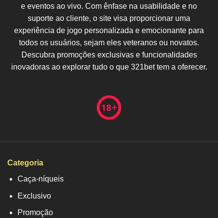
e eventos ao vivo. Com ênfase na usabilidade e no
suporte ao cliente, o site visa proporcionar uma
experiência de jogo personalizada e emocionante para
todos os usuários, sejam eles veteranos ou novatos.
Descubra promoções exclusivas e funcionalidades
inovadoras ao explorar tudo o que 321bet tem a oferecer.
Categoria
Caça-níqueis
Exclusivo
Promoção