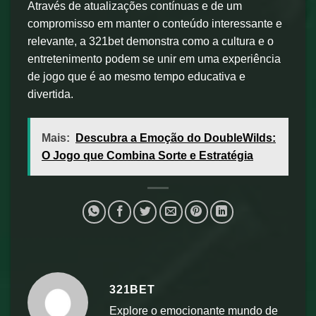
Através de atualizações contínuas e de um
compromisso em manter o conteúdo interessante e
relevante, a 321bet demonstra como a cultura e o
entretenimento podem se unir em uma experiência
de jogo que é ao mesmo tempo educativa e
divertida.
Mais:
Descubra a Emoção do DoubleWilds:
O Jogo que Combina Sorte e Estratégia
321BET
Explore o emocionante mundo de