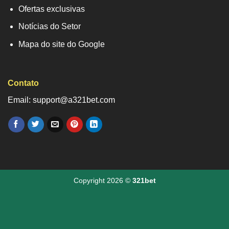
Ofertas exclusivas
Notícias do Setor
Mapa do site do Google
Contato
Email: support@a321bet.com
Copyright 2026 ©
321bet