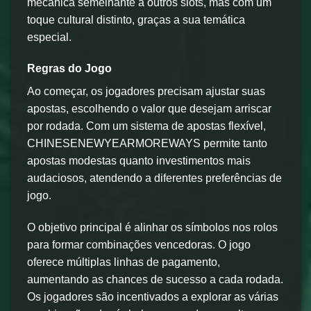
mecânica semelhante a outros slots, mas com um
toque cultural distinto, graças a sua temática
especial.
Regras do Jogo
Ao começar, os jogadores precisam ajustar suas
apostas, escolhendo o valor que desejam arriscar
por rodada. Com um sistema de apostas flexível,
CHINESENEWYEARMOREWAYS permite tanto
apostas modestas quanto investimentos mais
audaciosos, atendendo a diferentes preferências de
jogo.
O objetivo principal é alinhar os símbolos nos rolos
para formar combinações vencedoras. O jogo
oferece múltiplas linhas de pagamento,
aumentando as chances de sucesso a cada rodada.
Os jogadores são incentivados a explorar as várias