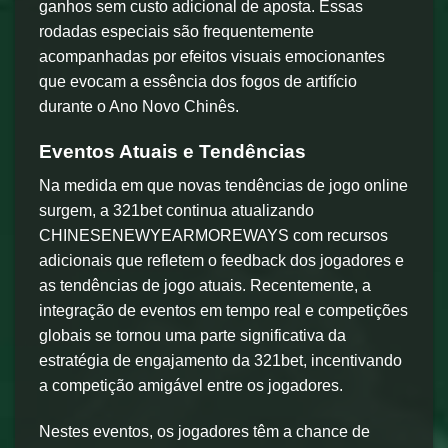
ganhos sem custo adicional de aposta. Essas
rodadas especiais são frequentemente
acompanhadas por efeitos visuais emocionantes
que evocam a essência dos fogos de artifício
durante o Ano Novo Chinês.
Eventos Atuais e Tendências
Na medida em que novas tendências de jogo online
surgem, a 321bet continua atualizando
CHINESENEWYEARMOREWAYS com recursos
adicionais que refletem o feedback dos jogadores e
as tendências de jogo atuais. Recentemente, a
integração de eventos em tempo real e competições
globais se tornou uma parte significativa da
estratégia de engajamento da 321bet, incentivando
a competição amigável entre os jogadores.
Nestes eventos, os jogadores têm a chance de