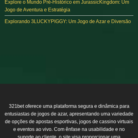
Explore o Mundo Pré-Histórico em JurassicKingdom: Um
Jogo de Aventura e Estratégia
Explorando 3LUCKYPIGGY: Um Jogo de Azar e Diversão
321bet oferece uma plataforma segura e dinâmica para
entusiastas de jogos de azar, apresentando uma variedade
de opções de apostas esportivas, jogos de cassino virtuais
e eventos ao vivo. Com ênfase na usabilidade e no
suporte ao cliente, o site visa proporcionar uma