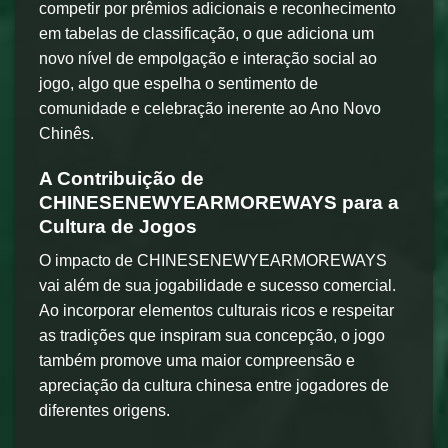
competir por prêmios adicionais e reconhecimento
em tabelas de classificação, o que adiciona um
novo nível de empolgação e interação social ao
jogo, algo que espelha o sentimento de
comunidade e celebração inerente ao Ano Novo
Chinês.
A Contribuição de
CHINESENEWYEARMOREWAYS para a
Cultura de Jogos
O impacto de CHINESENEWYEARMOREWAYS
vai além de sua jogabilidade e sucesso comercial.
Ao incorporar elementos culturais ricos e respeitar
as tradições que inspiram sua concepção, o jogo
também promove uma maior compreensão e
apreciação da cultura chinesa entre jogadores de
diferentes origens.