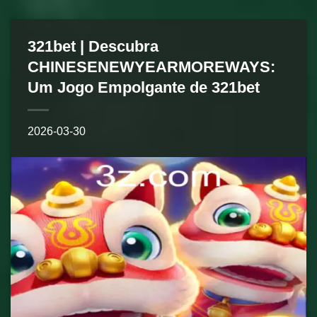
321bet | Descubra
CHINESENEWYEARMOREWAYS:
Um Jogo Empolgante de 321bet
2026-03-30