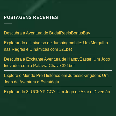
POSTAGENS RECENTES
Descubra a Aventura de BudaiReelsBonusBuy
Explorando o Universo de Jumpingmobile: Um Mergulho
nas Regras e Dinâmicas com 321bet
Descubra a Excitante Aventura de HappyEaster: Um Jogo
Inovador com a Palavra-Chave 321bet
Explore o Mundo Pré-Histórico em JurassicKingdom: Um
Jogo de Aventura e Estratégia
Explorando 3LUCKYPIGGY: Um Jogo de Azar e Diversão