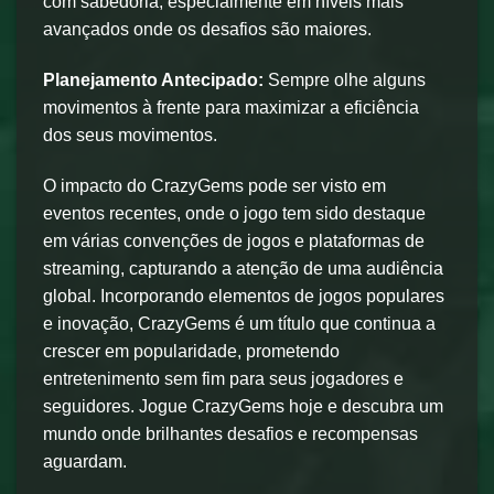
com sabedoria, especialmente em níveis mais
avançados onde os desafios são maiores.
Planejamento Antecipado:
Sempre olhe alguns
movimentos à frente para maximizar a eficiência
dos seus movimentos.
O impacto do CrazyGems pode ser visto em
eventos recentes, onde o jogo tem sido destaque
em várias convenções de jogos e plataformas de
streaming, capturando a atenção de uma audiência
global. Incorporando elementos de jogos populares
e inovação, CrazyGems é um título que continua a
crescer em popularidade, prometendo
entretenimento sem fim para seus jogadores e
seguidores. Jogue CrazyGems hoje e descubra um
mundo onde brilhantes desafios e recompensas
aguardam.