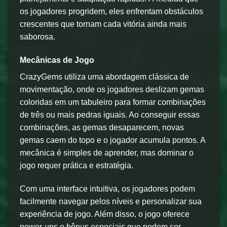
os jogadores progridem, eles enfrentam obstáculos
crescentes que tornam cada vitória ainda mais
saborosa.
Mecânicas de Jogo
CrazyGems utiliza uma abordagem clássica de
movimentação, onde os jogadores deslizam gemas
coloridas em um tabuleiro para formar combinações
de três ou mais pedras iguais. Ao conseguir essas
combinações, as gemas desaparecem, novas
gemas caem do topo e o jogador acumula pontos. A
mecânica é simples de aprender, mas dominar o
jogo requer prática e estratégia.
Com uma interface intuitiva, os jogadores podem
facilmente navegar pelos níveis e personalizar sua
experiência de jogo. Além disso, o jogo oferece
power-ups e bônus especiais que podem ser