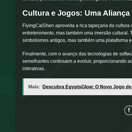
Cultura e Jogos: Uma Aliança
FlyingCaiShen aproveita a rica tapeçaria da cultur
entretenimento, mas também uma imersão cultural. 
simbolismos antigos, mas também uma plataforma ed
Finalmente, com o avanço das tecnologias de softwa
semelhantes continuem a evoluir, proporcionando ao
interativas.
Mais:
Descubra EgyptsGlow: O Novo Jogo de E