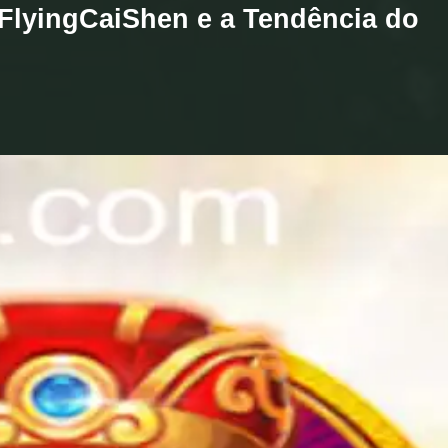
 FlyingCaiShen e a Tendência do