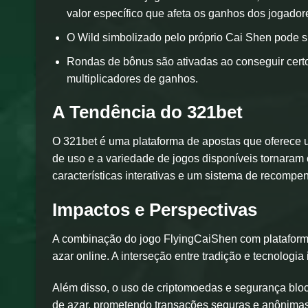
valor específico que afeta os ganhos dos jogador
O Wild simbolizado pelo próprio Cai Shen pode s
Rondas de bônus são ativadas ao conseguir cert
multiplicadores de ganhos.
A Tendência do 321bet
O 321bet é uma plataforma de apostas que oferece 
de uso e a variedade de jogos disponíveis tornaram
características interativas e um sistema de recompe
Impactos e Perspectivas
A combinação do jogo FlyingCaiShen com plataform
azar online. A interseção entre tradição e tecnologi
Além disso, o uso de criptomoedas e segurança blo
de azar, prometendo transações seguras e anônimas,