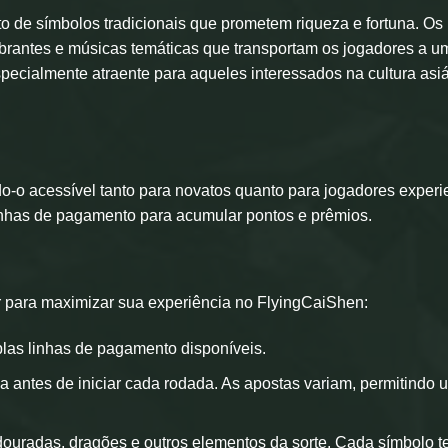
 de símbolos tradicionais que prometem riqueza e fortuna. Os
ibrantes e músicas temáticas que transportam os jogadores a u
pecialmente atraente para aqueles interessados na cultura asiá
o-o acessível tanto para novatos quanto para jogadores experi
inhas de pagamento para acumular pontos e prêmios.
r para maximizar sua experiência no FlyingCaiShen:
iplas linhas de pagamento disponíveis.
 antes de iniciar cada rodada. As apostas variam, permitindo 
ouradas, dragões e outros elementos da sorte. Cada símbolo 