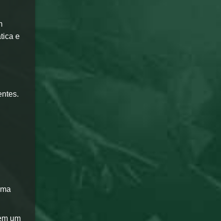
m
tica e
entes.
uma
tem um