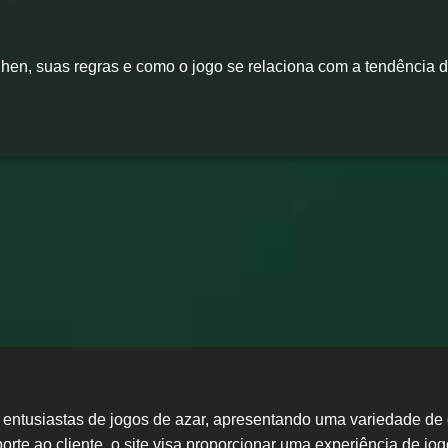
hen, suas regras e como o jogo se relaciona com a tendência 
entusiastas de jogos de azar, apresentando uma variedade de o
orte ao cliente, o site visa proporcionar uma experiência de jo