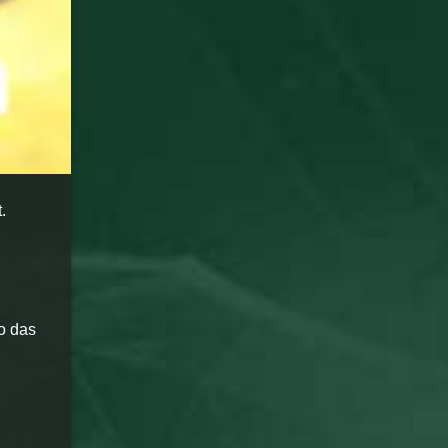
.
o das