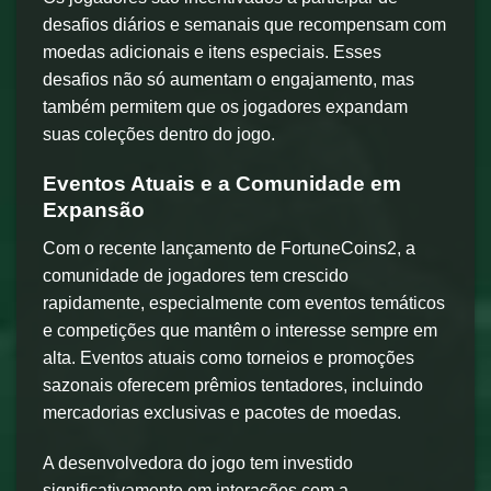
desafios diários e semanais que recompensam com
moedas adicionais e itens especiais. Esses
desafios não só aumentam o engajamento, mas
também permitem que os jogadores expandam
suas coleções dentro do jogo.
Eventos Atuais e a Comunidade em
Expansão
Com o recente lançamento de FortuneCoins2, a
comunidade de jogadores tem crescido
rapidamente, especialmente com eventos temáticos
e competições que mantêm o interesse sempre em
alta. Eventos atuais como torneios e promoções
sazonais oferecem prêmios tentadores, incluindo
mercadorias exclusivas e pacotes de moedas.
A desenvolvedora do jogo tem investido
significativamente em interações com a