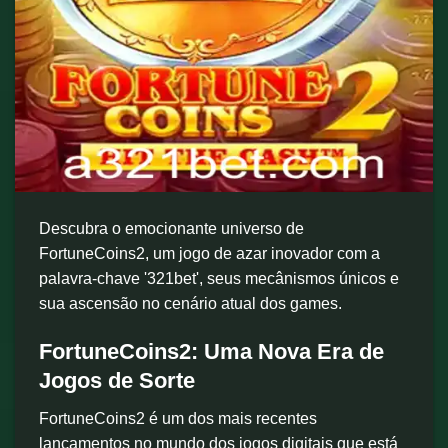
Descubra o emocionante universo de
FortuneCoins2, um jogo de azar inovador com a
palavra-chave '321bet', seus mecânismos únicos e
sua ascensão no cenário atual dos games.
FortuneCoins2: Uma Nova Era de
Jogos de Sorte
FortuneCoins2 é um dos mais recentes
lançamentos no mundo dos jogos digitais que está