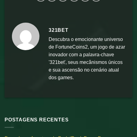
321BET
Descubra o emocionante universo
de FortuneCoins2, um jogo de azar
inovador com a palavra-chave
'321bet', seus mecânismos únicos
e sua ascensão no cenário atual
dos games.
POSTAGENS RECENTES