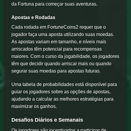
da Fortuna para começar suas aventuras.
Apostas e Rodadas
Cada rodada em FortuneCoins2 requer que o
jogador faça uma aposta utilizando suas moedas.
As apostas variam em tamanho, e níveis mais
arriscados têm potencial para recompensas
maiores. Com o curso da jogabilidade, os jogadores
têm que decidir quando arriscar mais ou quando
segurar suas moedas para apostas futuras.
Uma tabela de probabilidades está disponível para
guiar os jogadores sobre as opções de apostas,
ajudando a calcular as melhores estratégias para
maximizar os ganhos.
Desafios Diários e Semanais
Os jogadores são incentivados a participar de