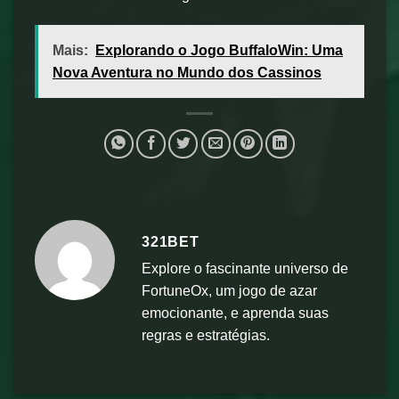
Mais:
Explorando o Jogo BuffaloWin: Uma
Nova Aventura no Mundo dos Cassinos
321BET
Explore o fascinante universo de
FortuneOx, um jogo de azar
emocionante, e aprenda suas
regras e estratégias.