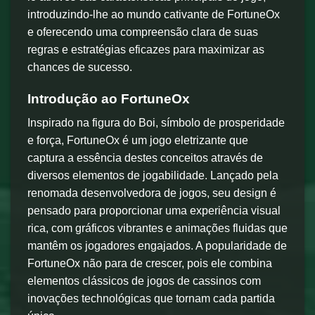
introduzindo-lhe ao mundo cativante de FortuneOx
e oferecendo uma compreensão clara de suas
regras e estratégias eficazes para maximizar as
chances de sucesso.
Introdução ao FortuneOx
Inspirado na figura do Boi, símbolo de prosperidade
e força, FortuneOx é um jogo eletrizante que
captura a essência destes conceitos através de
diversos elementos de jogabilidade. Lançado pela
renomada desenvolvedora de jogos, seu design é
pensado para proporcionar uma experiência visual
rica, com gráficos vibrantes e animações fluidas que
mantêm os jogadores engajados. A popularidade de
FortuneOx não para de crescer, pois ele combina
elementos clássicos de jogos de cassinos com
inovações technológicas que tornam cada partida