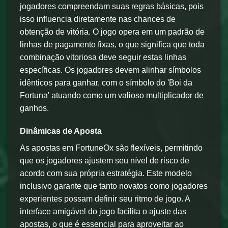
jogadores compreendam suas regras básicas, pois
isso influencia diretamente nas chances de
obtenção de vitória. O jogo opera em um padrão de
linhas de pagamento fixas, o que significa que toda
combinação vitoriosa deve seguir estas linhas
específicas. Os jogadores devem alinhar símbolos
idênticos para ganhar, com o símbolo do 'Boi da
Fortuna' atuando como um valioso multiplicador de
ganhos.
Dinâmicas de Aposta
As apostas em FortuneOx são flexíveis, permitindo
que os jogadores ajustem seu nível de risco de
acordo com sua própria estratégia. Este modelo
inclusivo garante que tanto novatos como jogadores
experientes possam definir seu ritmo de jogo. A
interface amigável do jogo facilita o ajuste das
apostas, o que é essencial para aproveitar ao