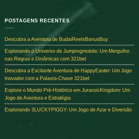
POSTAGENS RECENTES
Descubra a Aventura de BudaiReelsBonusBuy
Explorando o Universo de Jumpingmobile: Um Mergulho
nas Regras e Dinâmicas com 321bet
Descubra a Excitante Aventura de HappyEaster: Um Jogo
Inovador com a Palavra-Chave 321bet
Explore o Mundo Pré-Histórico em JurassicKingdom: Um
Jogo de Aventura e Estratégia
Explorando 3LUCKYPIGGY: Um Jogo de Azar e Diversão