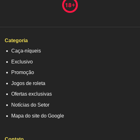
Categoria
Caça-níqueis
Exclusivo
Promoção
Jogos de roleta
Ofertas exclusivas
Notícias do Setor
Mapa do site do Google
Contato