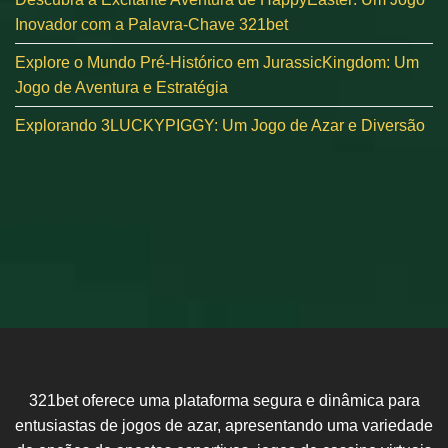
Inovador com a Palavra-Chave 321bet
Explore o Mundo Pré-Histórico em JurassicKingdom: Um
Jogo de Aventura e Estratégia
Explorando 3LUCKYPIGGY: Um Jogo de Azar e Diversão
321bet oferece uma plataforma segura e dinâmica para
entusiastas de jogos de azar, apresentando uma variedade