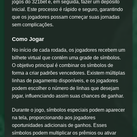
jogos do 321bet e, em seguida, fazer um depósito
inicial. Este processo é rápido e seguro, garantindo
que os jogadores possam começar suas jornadas
sem complicações.
Como Jogar
No início de cada rodada, os jogadores recebem um
bilhete virtual que contém uma grade de símbolos.
O objetivo principal é combinar os símbolos de
forma a criar padrões vencedores. Existem múltiplas
linhas de pagamento disponíveis, e os jogadores
podem escolher o número de linhas que desejam
jogar, influenciando assim suas chances de ganhar.
Durante o jogo, símbolos especiais podem aparecer
na tela, proporcionando aos jogadores
oportunidades adicionais de ganhos. Esses
símbolos podem multiplicar os prêmios ou ativar