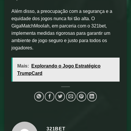
Além disso, a preocupação com a segurança e a
equidade dos jogos nunca foi tão alta. O
GigaMatchMoolah, em parceria com o 321bet,
implementa medidas rigorosas para garantir um
ambiente de jogo seguro e justo para todos os
jogadores.
Mais:
Explorando o Jogo Estratégico
TrumpCard
321BET