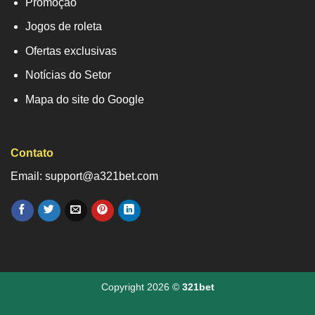
Promoção
Jogos de roleta
Ofertas exclusivas
Notícias do Setor
Mapa do site do Google
Contato
Email: support@a321bet.com
Copyright 2026 ©
321bet