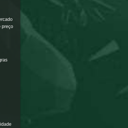
ercado
e preço
gras
vidade