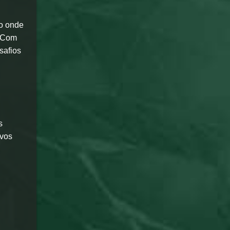
io onde
. Com
safios
s
ovos