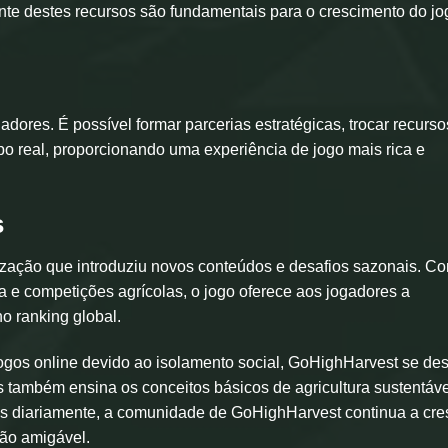
gente destes recursos são fundamentais para o crescimento do j
adores. É possível formar parcerias estratégicas, trocar recurso
o real, proporcionando uma experiência de jogo mais rica e
s
zação que introduziu novos conteúdos e desafios sazonais. C
ta e competições agrícolas, o jogo oferece aos jogadores a
o ranking global.
jogos online devido ao isolamento social, GoHighHarvest se de
também ensina os conceitos básicos de agricultura sustentáve
os diariamente, a comunidade de GoHighHarvest continua a cre
ão amigável.