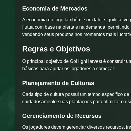
Economia de Mercados
A economia do jogo também é um fator significativ
flutua com base na oferta e na demanda, permitindo 
vendendo seus produtos nos momentos mais lucrati
Regras e Objetivos
O principal objetivo de GoHighHarvest é construir 
básicas para ajudar os jogadores a começar:
Planejamento de Culturas
Cada tipo de cultura possui um tempo específico de 
cuidadosamente suas plantações para otimizar o uso
Gerenciamento de Recursos
Os jogadores devem gerenciar diversos recursos, inc