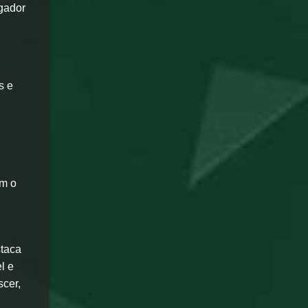
ogador
s e
om o
staca
l e
scer,