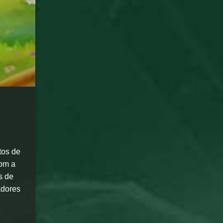
tos de
Com a
s de
adores