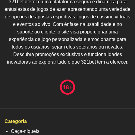
321bet oferece uma plataforma segura e dinâmica para
entusiastas de jogos de azar, apresentando uma variedade
de opções de apostas esportivas, jogos de cassino virtuais
e eventos ao vivo. Com ênfase na usabilidade e no
suporte ao cliente, o site visa proporcionar uma
experiência de jogo personalizada e emocionante para
todos os usuários, sejam eles veteranos ou novatos.
Descubra promoções exclusivas e funcionalidades
inovadoras ao explorar tudo o que 321bet tem a oferecer.
Categoria
Caça-níqueis