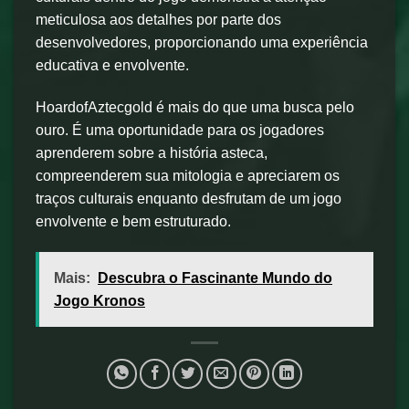
meticulosa aos detalhes por parte dos
desenvolvedores, proporcionando uma experiência
educativa e envolvente.
HoardofAztecgold é mais do que uma busca pelo
ouro. É uma oportunidade para os jogadores
aprenderem sobre a história asteca,
compreenderem sua mitologia e apreciarem os
traços culturais enquanto desfrutam de um jogo
envolvente e bem estruturado.
Mais:
Descubra o Fascinante Mundo do
Jogo Kronos