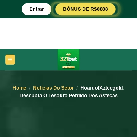
Ir
BÔNUS DE R$8888
Entrar
para
o
conteúdo
Home
/
Notícias Do Setor
/
HoardofAztecgold:
Descubra O Tesouro Perdido Dos Astecas