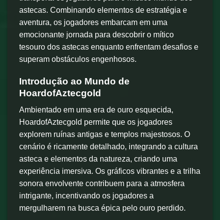
astecas. Combinando elementos de estratégia e
aventura, os jogadores embarcam em uma
emocionante jornada para descobrir o mítico
tesouro dos astecas enquanto enfrentam desafios e
superam obstáculos engenhosos.
Introdução ao Mundo de
HoardofAztecgold
Ambientado em uma era de ouro esquecida,
HoardofAztecgold permite que os jogadores
explorem ruínas antigas e templos majestosos. O
cenário é ricamente detalhado, integrando a cultura
asteca e elementos da natureza, criando uma
experiência imersiva. Os gráficos vibrantes e a trilha
sonora envolvente contribuem para a atmosfera
intrigante, incentivando os jogadores a
mergulharem na busca épica pelo ouro perdido.