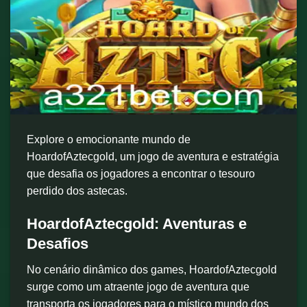
Explore o emocionante mundo de
HoardofAztecgold, um jogo de aventura e estratégia
que desafia os jogadores a encontrar o tesouro
perdido dos astecas.
HoardofAztecgold: Aventuras e
Desafios
No cenário dinâmico dos games, HoardofAztecgold
surge como um atraente jogo de aventura que
transporta os jogadores para o místico mundo dos