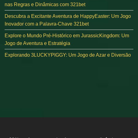
nas Regras e Dinâmicas com 321bet
Descubra a Excitante Aventura de HappyEaster: Um Jogo
Inovador com a Palavra-Chave 321bet
Explore o Mundo Pré-Histórico em JurassicKingdom: Um
Jogo de Aventura e Estratégia
Explorando 3LUCKYPIGGY: Um Jogo de Azar e Diversão