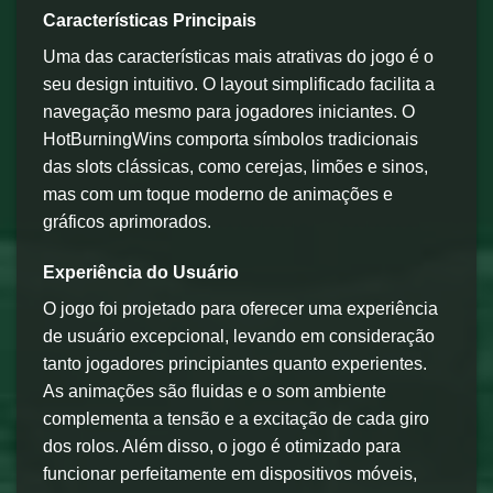
Características Principais
Uma das características mais atrativas do jogo é o
seu design intuitivo. O layout simplificado facilita a
navegação mesmo para jogadores iniciantes. O
HotBurningWins comporta símbolos tradicionais
das slots clássicas, como cerejas, limões e sinos,
mas com um toque moderno de animações e
gráficos aprimorados.
Experiência do Usuário
O jogo foi projetado para oferecer uma experiência
de usuário excepcional, levando em consideração
tanto jogadores principiantes quanto experientes.
As animações são fluidas e o som ambiente
complementa a tensão e a excitação de cada giro
dos rolos. Além disso, o jogo é otimizado para
funcionar perfeitamente em dispositivos móveis,