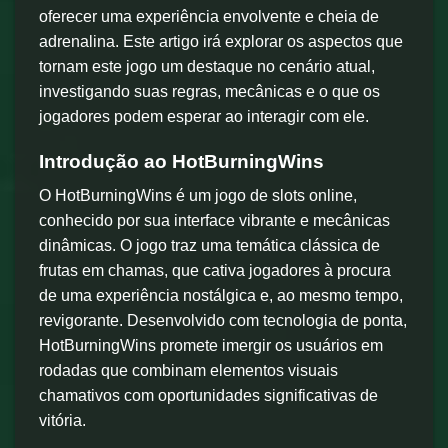
oferecer uma experiência envolvente e cheia de
adrenalina. Este artigo irá explorar os aspectos que
tornam este jogo um destaque no cenário atual,
investigando suas regras, mecânicas e o que os
jogadores podem esperar ao interagir com ele.
Introdução ao HotBurningWins
O HotBurningWins é um jogo de slots online,
conhecido por sua interface vibrante e mecânicas
dinâmicas. O jogo traz uma temática clássica de
frutas em chamas, que cativa jogadores à procura
de uma experiência nostálgica e, ao mesmo tempo,
revigorante. Desenvolvido com tecnologia de ponta,
HotBurningWins promete imergir os usuários em
rodadas que combinam elementos visuais
chamativos com oportunidades significativas de
vitória.