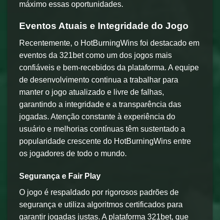
máximo essas oportunidades.
Eventos Atuais e Integridade do Jogo
Recentemente, o HotBurningWins foi destacado em
eventos da 321bet como um dos jogos mais
confiáveis e bem-recebidos da plataforma. A equipe
de desenvolvimento continua a trabalhar para
manter o jogo atualizado e livre de falhas,
garantindo a integridade e a transparência das
jogadas. Atenção constante à experiência do
usuário e melhorias contínuas têm sustentado a
popularidade crescente do HotBurningWins entre
os jogadores de todo o mundo.
Segurança e Fair Play
O jogo é respaldado por rigorosos padrões de
segurança e utiliza algoritmos certificados para
garantir jogadas justas. A plataforma 321bet, que