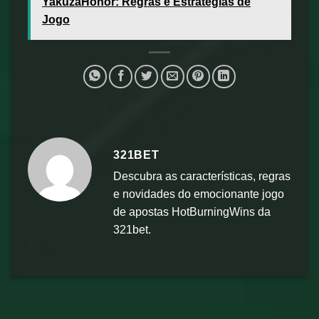
YakuzaHonor: Regras e Estratégias de
Jogo
321BET
Descubra as características, regras
e novidades do emocionante jogo
de apostas HotBurningWins da
321bet.