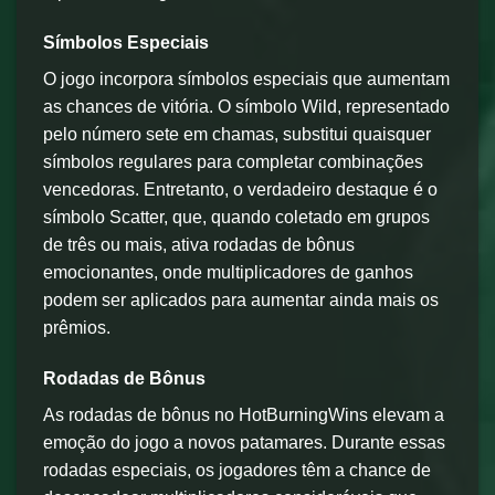
Símbolos Especiais
O jogo incorpora símbolos especiais que aumentam
as chances de vitória. O símbolo Wild, representado
pelo número sete em chamas, substitui quaisquer
símbolos regulares para completar combinações
vencedoras. Entretanto, o verdadeiro destaque é o
símbolo Scatter, que, quando coletado em grupos
de três ou mais, ativa rodadas de bônus
emocionantes, onde multiplicadores de ganhos
podem ser aplicados para aumentar ainda mais os
prêmios.
Rodadas de Bônus
As rodadas de bônus no HotBurningWins elevam a
emoção do jogo a novos patamares. Durante essas
rodadas especiais, os jogadores têm a chance de