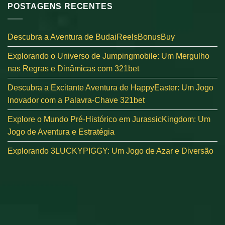
POSTAGENS RECENTES
Descubra a Aventura de BudaiReelsBonusBuy
Explorando o Universo de Jumpingmobile: Um Mergulho
nas Regras e Dinâmicas com 321bet
Descubra a Excitante Aventura de HappyEaster: Um Jogo
Inovador com a Palavra-Chave 321bet
Explore o Mundo Pré-Histórico em JurassicKingdom: Um
Jogo de Aventura e Estratégia
Explorando 3LUCKYPIGGY: Um Jogo de Azar e Diversão