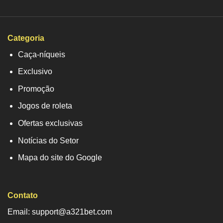
Categoria
Caça-níqueis
Exclusivo
Promoção
Jogos de roleta
Ofertas exclusivas
Notícias do Setor
Mapa do site do Google
Contato
Email: support@a321bet.com