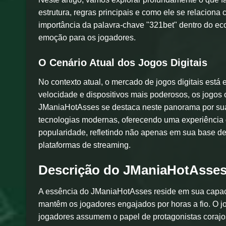
estrutura, regras principais e como ele se relacion
importância da palavra-chave "321bet" dentro do e
emoção para os jogadores.
O Cenário Atual dos Jogos Digitais
No contexto atual, o mercado de jogos digitais está
velocidade e dispositivos mais poderosos, os jogos
JManiaHotAsses se destaca neste panorama por sua
tecnologias modernas, oferecendo uma experiência d
popularidade, refletindo não apenas em sua base d
plataformas de streaming.
Descrição do JManiaHotAsse
A essência do JManiaHotAsses reside em sua capacid
mantêm os jogadores engajados por horas a fio. O j
jogadores assumem o papel de protagonistas corajo