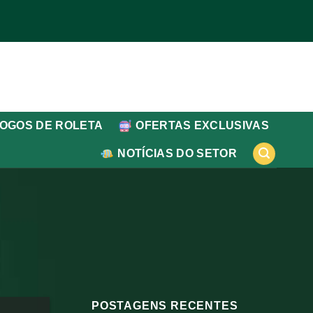
OGOS DE ROLETA
OFERTAS EXCLUSIVAS
NOTÍCIAS DO SETOR
POSTAGENS RECENTES