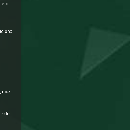
arem
icional
,
, que
de de