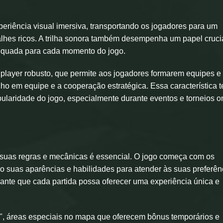
eriência visual imersiva, transportando os jogadores para um
talhes ricos. A trilha sonora também desempenha um papel crucia
equada para cada momento do jogo.
layer robusto, que permite aos jogadores formarem equipes e
lho em equipe e a cooperação estratégica. Essa característica 
ularidade do jogo, especialmente durante eventos e torneios o
suas regras e mecânicas é essencial. O jogo começa com os
 suas aparências e habilidades para atender às suas preferên
rante que cada partida possa oferecer uma experiência única e
", áreas especiais no mapa que oferecem bônus temporários e