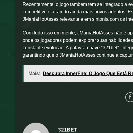
Recentemente, o jogo também tem se integrado a eve
competitivo e atraindo ainda mais novos adeptos. 
JManiaHotAsses relevante e em sintonia com os int
Com tudo isso em mente, JManiaHotAsses não é apen
onde os jogadores podem explorar suas habilidades, 
constante evolução. A palavra-chave "321bet", inte
garantindo que o JManiaHotAsses continue a captur
Mais:
Descubra InnerFire: O Jogo Que Está R
321BET