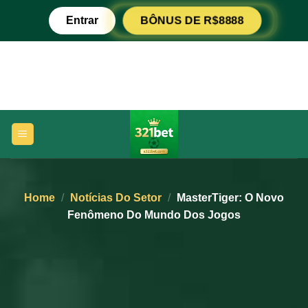
Ir
Entrar
BÔNUS DE R$8888
para
o
conteúdo
Home
/
Notícias Do Setor
/
MasterTiger: O Novo
Fenômeno Do Mundo Dos Jogos