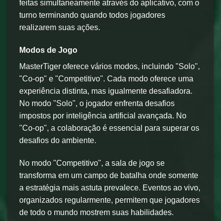
feitas simultaneamente através do aplicativo, com o
turno terminando quando todos jogadores
realizarem suas ações.
Modos de Jogo
MasterTiger oferece vários modos, incluindo "Solo",
"Co-op" e "Competitivo". Cada modo oferece uma
experiência distinta, mas igualmente desafiadora.
No modo "Solo", o jogador enfrenta desafios
impostos por inteligência artificial avançada. No
"Co-op", a colaboração é essencial para superar os
desafios do ambiente.
No modo "Competitivo", a sala de jogo se
transforma em um campo de batalha onde somente
a estratégia mais astuta prevalece. Eventos ao vivo,
organizados regularmente, permitem que jogadores
de todo o mundo mostrem suas habilidades.