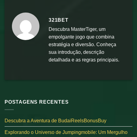
321BET
Descubra MasterTiger, um
empolgante jogo que combina
estratégia e diversão. Conheça
sua introdução, descrição
detalhada e as regras principais.
POSTAGENS RECENTES
Descubra a Aventura de BudaiReelsBonusBuy
Explorando o Universo de Jumpingmobile: Um Mergulho