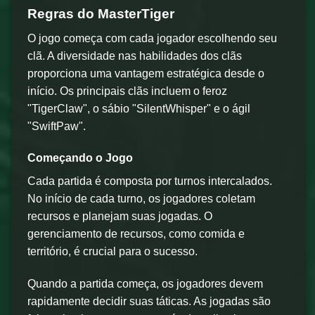
Regras do MasterTiger
O jogo começa com cada jogador escolhendo seu
clã. A diversidade nas habilidades dos clãs
proporciona uma vantagem estratégica desde o
início. Os principais clãs incluem o feroz
"TigerClaw", o sábio "SilentWhisper" e o ágil
"SwiftPaw".
Começando o Jogo
Cada partida é composta por turnos intercalados.
No início de cada turno, os jogadores coletam
recursos e planejam suas jogadas. O
gerenciamento de recursos, como comida e
território, é crucial para o sucesso.
Quando a partida começa, os jogadores devem
rapidamente decidir suas táticas. As jogadas são