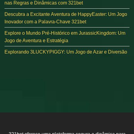
nas Regras e Dinâmicas com 321bet
Descubra a Excitante Aventura de HappyEaster: Um Jogo
Inovador com a Palavra-Chave 321bet
Explore o Mundo Pré-Histórico em JurassicKingdom: Um
Jogo de Aventura e Estratégia
Explorando 3LUCKYPIGGY: Um Jogo de Azar e Diversão