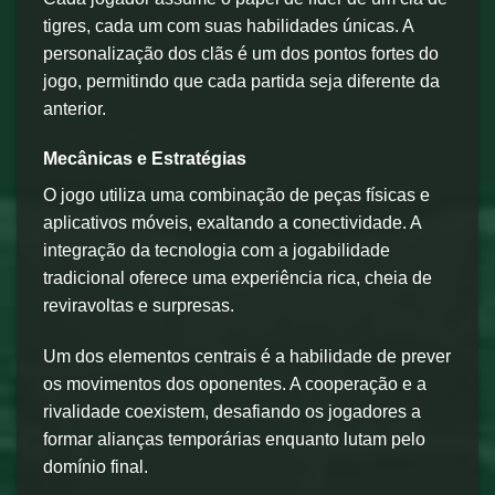
tigres, cada um com suas habilidades únicas. A
personalização dos clãs é um dos pontos fortes do
jogo, permitindo que cada partida seja diferente da
anterior.
Mecânicas e Estratégias
O jogo utiliza uma combinação de peças físicas e
aplicativos móveis, exaltando a conectividade. A
integração da tecnologia com a jogabilidade
tradicional oferece uma experiência rica, cheia de
reviravoltas e surpresas.
Um dos elementos centrais é a habilidade de prever
os movimentos dos oponentes. A cooperação e a
rivalidade coexistem, desafiando os jogadores a
formar alianças temporárias enquanto lutam pelo
domínio final.