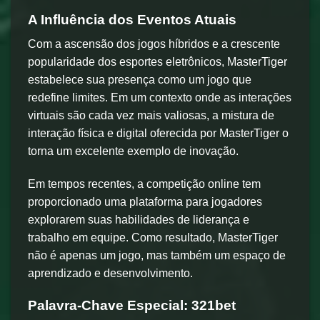
A Influência dos Eventos Atuais
Com a ascensão dos jogos híbridos e a crescente
popularidade dos esportes eletrônicos, MasterTiger
estabelece sua presença como um jogo que
redefine limites. Em um contexto onde as interações
virtuais são cada vez mais valiosas, a mistura de
interação física e digital oferecida por MasterTiger o
torna um excelente exemplo de inovação.
Em tempos recentes, a competição online tem
proporcionado uma plataforma para jogadores
explorarem suas habilidades de liderança e
trabalho em equipe. Como resultado, MasterTiger
não é apenas um jogo, mas também um espaço de
aprendizado e desenvolvimento.
Palavra-Chave Especial: 321bet