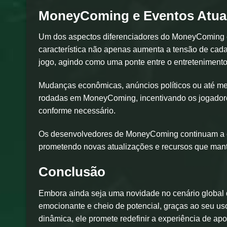
MoneyComing e Eventos Atua
Um dos aspectos diferenciadores do MoneyComing é
característica não apenas aumenta a tensão de ca
jogo, agindo como uma ponte entre o entretenimento 
Mudanças econômicas, anúncios políticos ou até me
rodadas em MoneyComing, incentivando os jogadore
conforme necessário.
Os desenvolvedores de MoneyComing continuam a exp
prometendo novas atualizações e recursos que man
Conclusão
Embora ainda seja uma novidade no cenário global 
emocionante e cheio de potencial, graças ao seu us
dinâmica, ele promete redefinir a experiência de apos