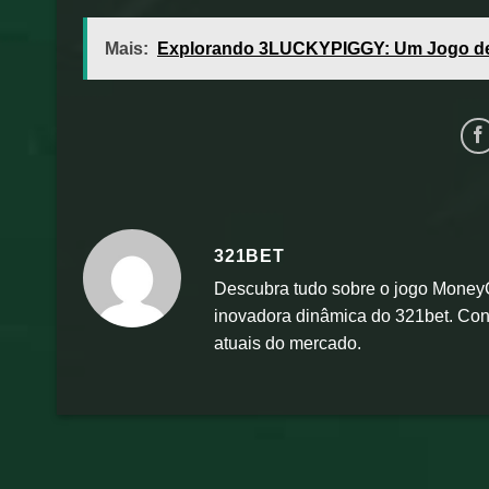
Mais:
Explorando 3LUCKYPIGGY: Um Jogo de 
321BET
Descubra tudo sobre o jogo Money
inovadora dinâmica do 321bet. Conh
atuais do mercado.