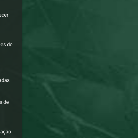
ecer
ões de
dadas
s de
gação