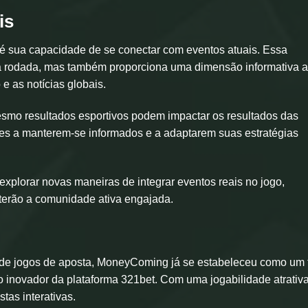
is
 sua capacidade de se conectar com eventos atuais. Essa
da rodada, mas também proporciona uma dimensão informativa 
e as notícias globais.
smo resultados esportivos podem impactar os resultados das
s a manterem-se informados e a adaptarem suas estratégias
lorar novas maneiras de integrar eventos reais no jogo,
terão a comunidade ativa engajada.
de jogos de aposta, MoneyComing já se estabeleceu como um t
o inovador da plataforma 321bet. Com uma jogabilidade atrativ
tas interativas.