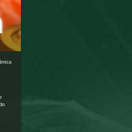
nâmica
e
ndo