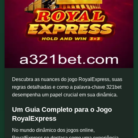
Descubra as nuances do jogo RoyalExpress, suas
regras detalhadas e como a palavra-chave 321bet
desempenha um papel crucial em sua dinâmica.
Um Guia Completo para o Jogo
RoyalExpress
No mundo dinâmico dos jogos online,
RoyalExpress se destaca como uma experiência