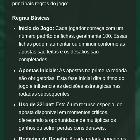
principais regras do jogo:
Regras Básicas
Início do Jogo:
Cada jogador começa com um
número padrão de fichas, geralmente 100. Essas
fichas podem aumentar ou diminuir conforme as
apostas são feitas e os desafios são
completados.
Apostas Iniciais:
As apostas na primeira rodada
são obrigatórias. Esta fase inicial dita o ritmo do
jogo e influencia as decisões estratégicas nas
rodadas subsequentes.
Uso de 321bet:
Este é um recurso especial de
aposta disponível em momentos críticos,
oferecendo a oportunidade de multiplicar os
ganhos ou sofrer perdas consideráveis.
Rodadas de Desafio:
A cada rodada, jogadores