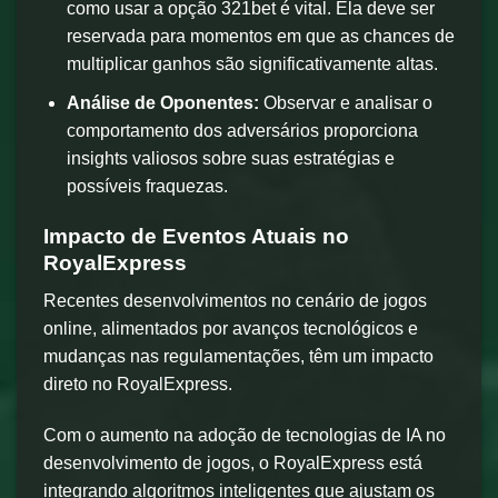
como usar a opção 321bet é vital. Ela deve ser
reservada para momentos em que as chances de
multiplicar ganhos são significativamente altas.
Análise de Oponentes:
Observar e analisar o
comportamento dos adversários proporciona
insights valiosos sobre suas estratégias e
possíveis fraquezas.
Impacto de Eventos Atuais no
RoyalExpress
Recentes desenvolvimentos no cenário de jogos
online, alimentados por avanços tecnológicos e
mudanças nas regulamentações, têm um impacto
direto no RoyalExpress.
Com o aumento na adoção de tecnologias de IA no
desenvolvimento de jogos, o RoyalExpress está
integrando algoritmos inteligentes que ajustam os