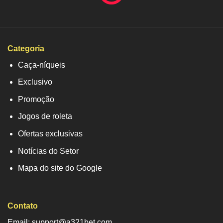
Categoria
Caça-níqueis
Exclusivo
Promoção
Jogos de roleta
Ofertas exclusivas
Notícias do Setor
Mapa do site do Google
Contato
Email: support@a321bet.com