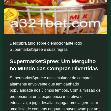
Descubra tudo sobre o emocionante jogo
SupermarketSpree e suas regras.
SupermarketSpree: Um Mergulho
no Mundo das Compras Divertidas
SupermarketSpree é um simulador de compras
altamente envolvente que tem ganhado
popularidade nos últimos tempos. Com a missão de
proporcionar uma experiência interativa e
educativa, o jogo desafia os jogadores a gerenciar
uma lista de compras enquanto navegavam por um