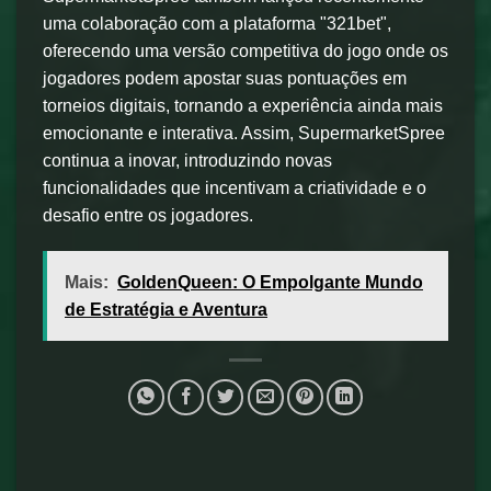
uma colaboração com a plataforma "321bet",
oferecendo uma versão competitiva do jogo onde os
jogadores podem apostar suas pontuações em
torneios digitais, tornando a experiência ainda mais
emocionante e interativa. Assim, SupermarketSpree
continua a inovar, introduzindo novas
funcionalidades que incentivam a criatividade e o
desafio entre os jogadores.
Mais:
GoldenQueen: O Empolgante Mundo
de Estratégia e Aventura