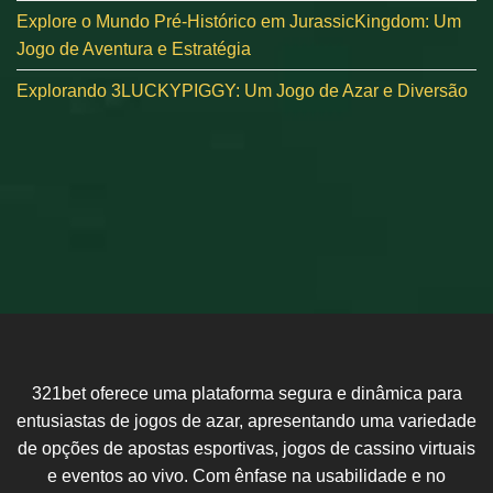
Explore o Mundo Pré-Histórico em JurassicKingdom: Um
Jogo de Aventura e Estratégia
Explorando 3LUCKYPIGGY: Um Jogo de Azar e Diversão
321bet oferece uma plataforma segura e dinâmica para
entusiastas de jogos de azar, apresentando uma variedade
de opções de apostas esportivas, jogos de cassino virtuais
e eventos ao vivo. Com ênfase na usabilidade e no