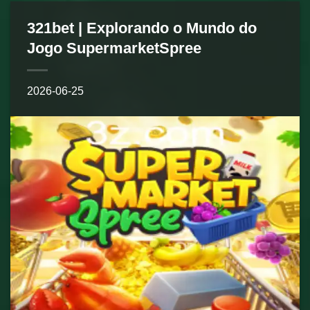
321bet | Explorando o Mundo do
Jogo SupermarketSpree
2026-06-25