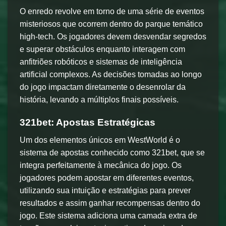
O enredo revolve em torno de uma série de eventos
misteriosos que ocorrem dentro do parque temático
high-tech. Os jogadores devem desvendar segredos
e superar obstáculos enquanto interagem com
anfitriões robóticos e sistemas de inteligência
artificial complexos. As decisões tomadas ao longo
do jogo impactam diretamente o desenrolar da
história, levando a múltiplos finais possíveis.
321bet: Apostas Estratégicas
Um dos elementos únicos em WestWorld é o
sistema de apostas conhecido como 321bet, que se
integra perfeitamente à mecânica do jogo. Os
jogadores podem apostar em diferentes eventos,
utilizando sua intuição e estratégias para prever
resultados e assim ganhar recompensas dentro do
jogo. Este sistema adiciona uma camada extra de