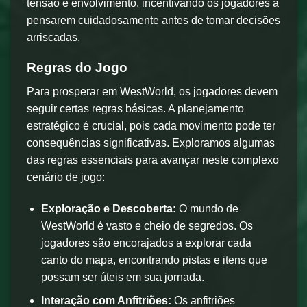
tensão e envolvimento, incentivando os jogadores a
pensarem cuidadosamente antes de tomar decisões
arriscadas.
Regras do Jogo
Para prosperar em WestWorld, os jogadores devem
seguir certas regras básicas. A planejamento
estratégico é crucial, pois cada movimento pode ter
consequências significativas. Exploramos algumas
das regras essenciais para avançar neste complexo
cenário de jogo:
Exploração e Descoberta:
O mundo de
WestWorld é vasto e cheio de segredos. Os
jogadores são encorajados a explorar cada
canto do mapa, encontrando pistas e itens que
possam ser úteis em sua jornada.
Interação com Anfitriões:
Os anfitriões