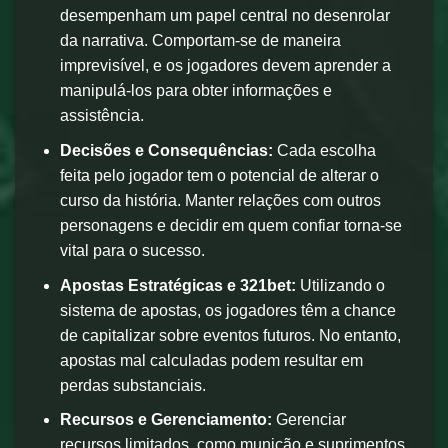
desempenham um papel central no desenrolar
da narrativa. Comportam-se de maneira
imprevisível, e os jogadores devem aprender a
manipulá-los para obter informações e
assistência.
Decisões e Consequências:
Cada escolha
feita pelo jogador tem o potencial de alterar o
curso da história. Manter relações com outros
personagens e decidir em quem confiar torna-se
vital para o sucesso.
Apostas Estratégicas e 321bet:
Utilizando o
sistema de apostas, os jogadores têm a chance
de capitalizar sobre eventos futuros. No entanto,
apostas mal calculadas podem resultar em
perdas substanciais.
Recursos e Gerenciamento:
Gerenciar
recursos limitados, como munição e suprimentos,