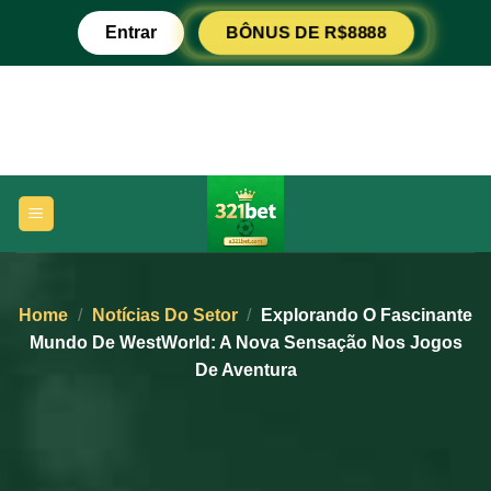
Ir
BÔNUS DE R$8888
Entrar
para
o
conteúdo
Home
/
Notícias Do Setor
/
Explorando O Fascinante
Mundo De WestWorld: A Nova Sensação Nos Jogos
De Aventura