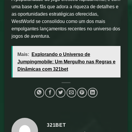
uma base de fãs que adora a riqueza de detalhes e
as oportunidades estratégicas oferecidas,
WestWorld se consolidou como um dos mais
empolgantes lançamentos recentes no universo dos
jogos de aventura.
Mais:
Explorando o Universo de
Jumpingmobile: Um Mergulho nas Regras e
Dinâmicas com 321bet
321BET