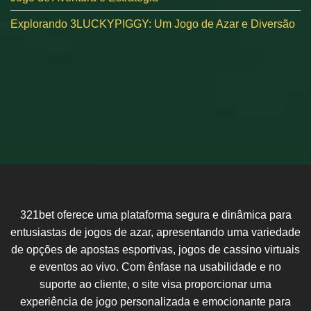
Explorando 3LUCKYPIGGY: Um Jogo de Azar e Diversão
321bet oferece uma plataforma segura e dinâmica para
entusiastas de jogos de azar, apresentando uma variedade
de opções de apostas esportivas, jogos de cassino virtuais
e eventos ao vivo. Com ênfase na usabilidade e no
suporte ao cliente, o site visa proporcionar uma
experiência de jogo personalizada e emocionante para