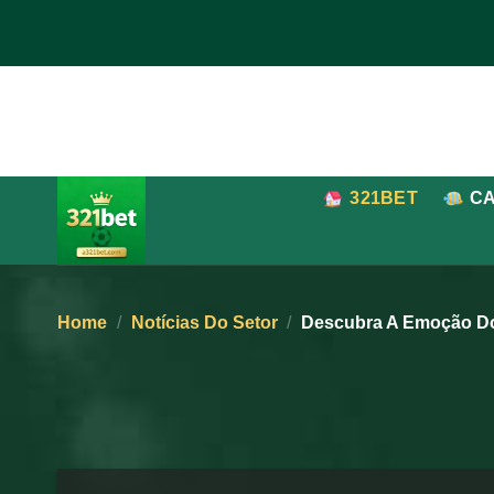
Ir
para
o
conteúdo
321BET
CA
Home
/
Notícias Do Setor
/
Descubra A Emoção Do 