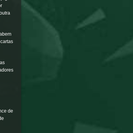
r
outra
 sabem
 cartas
tas
cadores
nce de
de