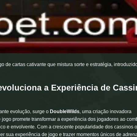
de cartas cativante que mistura sorte e estratégia, introduzid
voluciona a Experiência de Cassi
ante evolução, surge o
DoubleWilds
, uma criação inovadora
e jogo promete transformar a experiência dos jogadores ao com
co e envolvente. Com a crescente popularidade dos cassinos o
r sua experiência de jogo e trazer momentos únicos de adrena