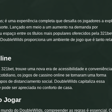
s; é uma experiência completa que desafia os jogadores a expl
a sorte. Lançado em meio a um aumento na demanda por
ou espaço entre os títulos mais populares oferecidos pela 321b
, DoubleWilds proporciona um ambiente de jogo que é tanto rel
line
 321bet, trouxe uma nova era de acessibilidade e conveniênci
cotidiano, os jogos de cassino online se tornaram uma forma
pos de distanciamento social. DoubleWilds capitaliza essa
 pode ser apreciada no conforto de casa.
o Jogar
 mundo do DoubleWilds, compreender as regras é essencial. O