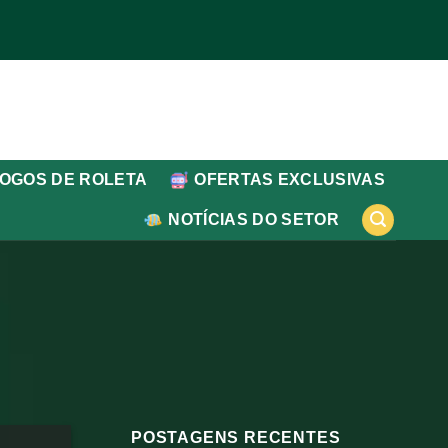
OGOS DE ROLETA
OFERTAS EXCLUSIVAS
NOTÍCIAS DO SETOR
POSTAGENS RECENTES