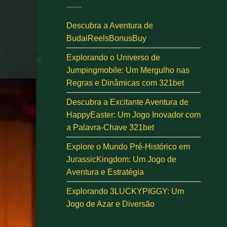
Descubra a Aventura de
BudaiReelsBonusBuy
Explorando o Universo de
Jumpingmobile: Um Mergulho nas
Regras e Dinâmicas com 321bet
Descubra a Excitante Aventura de
HappyEaster: Um Jogo Inovador com
a Palavra-Chave 321bet
Explore o Mundo Pré-Histórico em
JurassicKingdom: Um Jogo de
Aventura e Estratégia
Explorando 3LUCKYPIGGY: Um
Jogo de Azar e Diversão