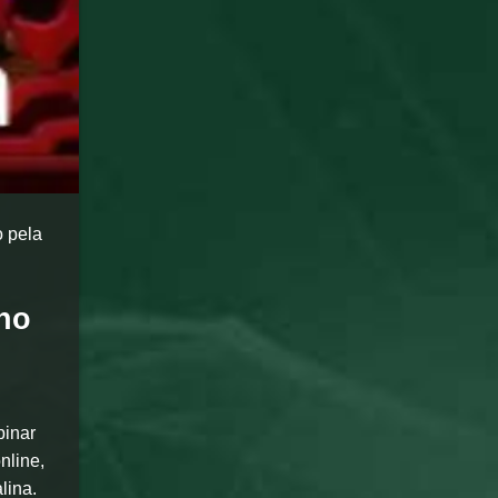
o pela
no
binar
nline,
lina.