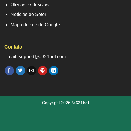
Ofertas exclusivas
Notícias do Setor
Mapa do site do Google
Contato
Email: support@a321bet.com
Copyright 2026 ©
321bet