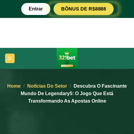
Ir
Entrar
BÔNUS DE R$8888
para
o
conteúdo
Home
/
Notícias Do Setor
/
Descubra O Fascinante
Mundo De Legendary5: O Jogo Que Está
Transformando As Apostas Online