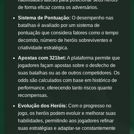
de forma eficaz contra os adversários.
Sistema de Pontuação:
O desempenho nas
batalhas é avaliado por um sistema de
pontuação que considera fatores como o tempo
decorrido, número de heróis sobreviventes e
criatividade estratégica.
Apostas com 321bet:
A plataforma permite que
jogadores façam apostas sobre o desfecho de
suas batalhas ou as de outros competidores. Os
odds são calculados com base em histórico de
performance, oferecendo tanto riscos quanto
recompensas.
Evolução dos Heróis:
Com o progresso no
jogo, os heróis podem evoluir e melhorar suas
habilidades, permitindo aos jogadores refinar
suas estratégias e adaptar-se constantemente