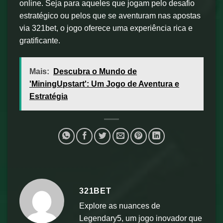
online. Seja para aqueles que jogam pelo desafio
estratégico ou pelos que se aventuram nas apostas
via 321bet, o jogo oferece uma experiência rica e
gratificante.
Mais:
Descubra o Mundo de
'MiningUpstart': Um Jogo de Aventura e
Estratégia
321BET
Explore as nuances de
Legendary5, um jogo inovador que