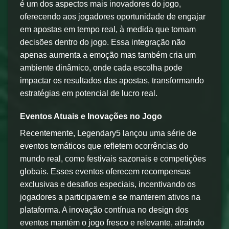
é um dos aspectos mais inovadores do jogo,
oferecendo aos jogadores oportunidade de engajar
em apostas em tempo real, à medida que tomam
decisões dentro do jogo. Essa integração não
apenas aumenta a emoção mas também cria um
ambiente dinâmico, onde cada escolha pode
impactar os resultados das apostas, transformando
estratégias em potencial de lucro real.
Eventos Atuais e Inovações no Jogo
Recentemente, Legendary5 lançou uma série de
eventos temáticos que refletem ocorrências do
mundo real, como festivais sazonais e competições
globais. Esses eventos oferecem recompensas
exclusivas e desafios especiais, incentivando os
jogadores a participarem e se manterem ativos na
plataforma. A inovação contínua no design dos
eventos mantém o jogo fresco e relevante, atraindo