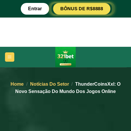
Ir
BÔNUS DE R$8888
Entrar
para
o
conteúdo
Home
/
Notícias Do Setor
/
ThunderCoinsXxl: O
Novo Sensação Do Mundo Dos Jogos Online