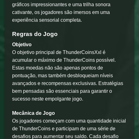
gráficos impressionantes e uma trilha sonora
cativante, os jogadores são imersos em uma
experiência sensorial completa.
Regras do Jogo
Objetivo
O objetivo principal de ThunderCoinsXxl é
acumular o máximo de ThunderCoins possível.
Estas moedas não são apenas pontos de
pontuação, mas também desbloqueiam níveis
avançados e recompensas exclusivas. Estratégias
bem pensadas são essenciais para garantir o
sucesso neste empolgante jogo.
Mecânica de Jogo
Os jogadores começam com uma quantidade inicial
de ThunderCoins e participam de uma série de
desafios para aumentar seu saldo. Cada desafio