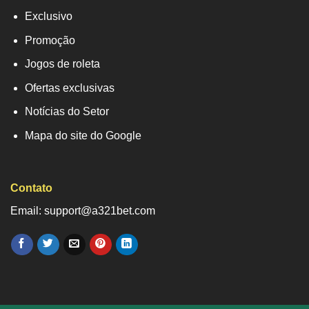
Exclusivo
Promoção
Jogos de roleta
Ofertas exclusivas
Notícias do Setor
Mapa do site do Google
Contato
Email: support@a321bet.com