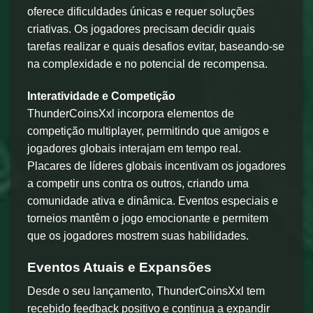
oferece dificuldades únicas e requer soluções
criativas. Os jogadores precisam decidir quais
tarefas realizar e quais desafios evitar, baseando-se
na complexidade e no potencial de recompensa.
Interatividade e Competição
ThunderCoinsXxl incorpora elementos de
competição multiplayer, permitindo que amigos e
jogadores globais interajam em tempo real.
Placares de líderes globais incentivam os jogadores
a competir uns contra os outros, criando uma
comunidade ativa e dinâmica. Eventos especiais e
torneios mantêm o jogo emocionante e permitem
que os jogadores mostrem suas habilidades.
Eventos Atuais e Expansões
Desde o seu lançamento, ThunderCoinsXxl tem
recebido feedback positivo e continua a expandir